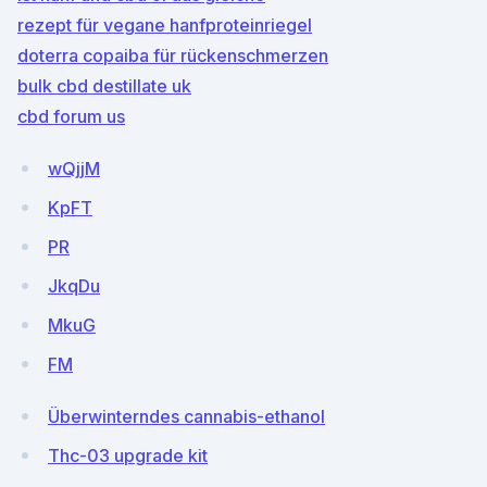
rezept für vegane hanfproteinriegel
doterra copaiba für rückenschmerzen
bulk cbd destillate uk
cbd forum us
wQjjM
KpFT
PR
JkqDu
MkuG
FM
Überwinterndes cannabis-ethanol
Thc-03 upgrade kit