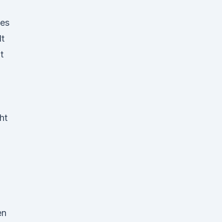
hes
dt
t
ht
en